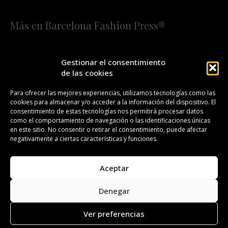
Más en Barcelona Fashion Press®
HOME
QUIÉNES SOMOS
STAFF
Gestionar el consentimiento
de las cookies
¡SUSCRÍBETE A NUESTRA FASHION NEWS!
Para ofrecer las mejores experiencias, utilizamos tecnologías como las
cookies para almacenar y/o acceder a la información del dispositivo. El
CONTACTO
REDACCIÓN
PUBLICIDAD
consentimiento de estas tecnologías nos permitirá procesar datos
como el comportamiento de navegación o las identificaciones únicas
ISSN 2385-4839
DL B 27443-2014
en este sitio. No consentir o retirar el consentimiento, puede afectar
negativamente a ciertas características y funciones.
GESTIÓN DE LA ORGANIZACIÓN
Aceptar
©BARCELONA FASHION PRESS®/™
Denegar
Todos los derechos reservados. Copyright 2008-2024.
Barcelona Fashion Press®/™ es una marca registrada.
Ver preferencias