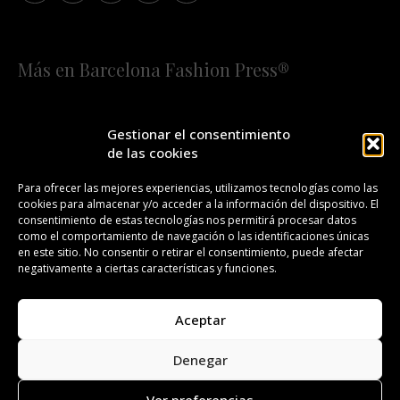
Más en Barcelona Fashion Press®
HOME
QUIÉNES SOMOS
STAFF
Gestionar el consentimiento
de las cookies
¡SUSCRÍBETE A NUESTRA FASHION NEWS!
Para ofrecer las mejores experiencias, utilizamos tecnologías como las
cookies para almacenar y/o acceder a la información del dispositivo. El
CONTACTO
REDACCIÓN
PUBLICIDAD
consentimiento de estas tecnologías nos permitirá procesar datos
como el comportamiento de navegación o las identificaciones únicas
ISSN 2385-4839
DL B 27443-2014
en este sitio. No consentir o retirar el consentimiento, puede afectar
negativamente a ciertas características y funciones.
GESTIÓN DE LA ORGANIZACIÓN
Aceptar
©BARCELONA FASHION PRESS®/™
Denegar
Todos los derechos reservados. Copyright 2008-2024.
Barcelona Fashion Press®/™ es una marca registrada.
Ver preferencias