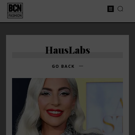
HausLabs
GO BACK