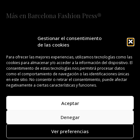
Más en Barcelona Fashion Press®
HOME
QUIÉNES SOMOS
STAFF
Gestionar el consentimiento
de las cookies
¡SUSCRÍBETE A NUESTRA FASHION NEWS!
Para ofrecer las mejores experiencias, utilizamos tecnologías como las
cookies para almacenar y/o acceder a la información del dispositivo. El
CONTACTO
REDACCIÓN
PUBLICIDAD
consentimiento de estas tecnologías nos permitirá procesar datos
como el comportamiento de navegación o las identificaciones únicas
ISSN 2385-4839
DL B 27443-2014
en este sitio. No consentir o retirar el consentimiento, puede afectar
negativamente a ciertas características y funciones.
GESTIÓN DE LA ORGANIZACIÓN
Aceptar
©BARCELONA FASHION PRESS®/™
Denegar
Todos los derechos reservados. Copyright 2008-2024.
Barcelona Fashion Press®/™ es una marca registrada.
Ver preferencias