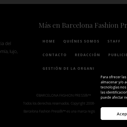
Más en Barcelona Fashion P
HOME
QUIÉNES SOMOS
STAFF
ia del
mía, lujo,
CONTACTO
REDACCIÓN
PUBLICI
GESTIÓN DE LA ORGANIZACIÓN
Para ofrecer las
almacenar y/o ac
tecnologías nos
las identificacio
©BARCELONA FASHION PRESS®/™
puede afectar ne
Todos los derechos reservados. Copyright 2008-2024.
Barcelona Fashion Press®/™ es una marca registrada.
Acep