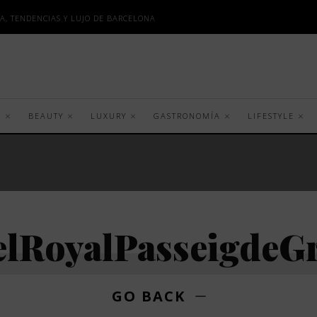
A, TENDENCIAS Y LUJO DE BARCELONA
S
BEAUTY
LUXURY
GASTRONOMÍA
LIFESTYLE
elRoyalPasseigdeGr
GO BACK