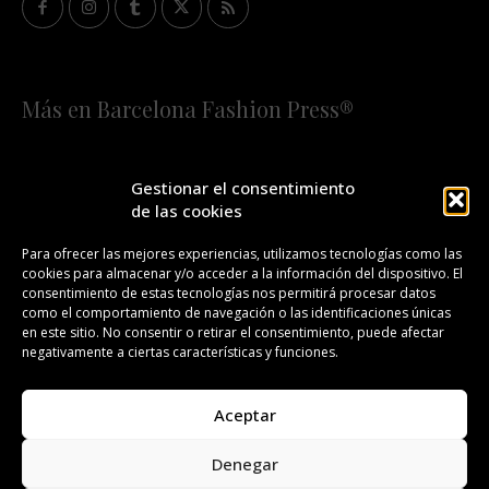
Más en Barcelona Fashion Press®
HOME
QUIÉNES SOMOS
STAFF
Gestionar el consentimiento
de las cookies
¡SUSCRÍBETE A NUESTRA FASHION NEWS!
Para ofrecer las mejores experiencias, utilizamos tecnologías como las
cookies para almacenar y/o acceder a la información del dispositivo. El
CONTACTO
REDACCIÓN
PUBLICIDAD
consentimiento de estas tecnologías nos permitirá procesar datos
como el comportamiento de navegación o las identificaciones únicas
ISSN 2385-4839
DL B 27443-2014
en este sitio. No consentir o retirar el consentimiento, puede afectar
negativamente a ciertas características y funciones.
GESTIÓN DE LA ORGANIZACIÓN
Aceptar
©BARCELONA FASHION PRESS®/™
Denegar
Todos los derechos reservados. Copyright 2008-2024.