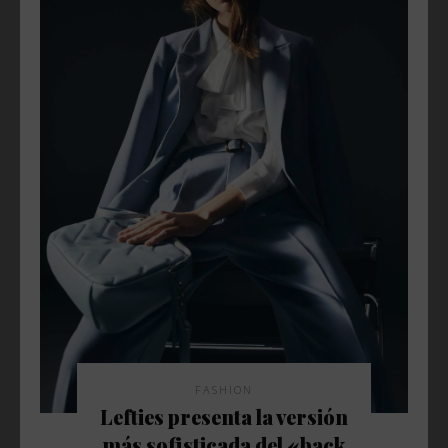
FASHION
Lefties presenta la versión
más sofisticada del «back