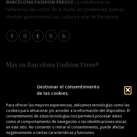
BARCELONA FASHION PRESS®
La plataforma de
referencia del sector de la moda, las tendencias, belleza,
lifestyle, gastronomía, lujo, cultura y arte de Barcelona.
Más en Barcelona Fashion Press®
HOME
QUIÉNES SOMOS
STAFF
Gestionar el consentimiento
de las cookies
¡SUSCRÍBETE A NUESTRA FASHION NEWS!
Para ofrecer las mejores experiencias, utilizamos tecnologías como las
cookies para almacenar y/o acceder a la información del dispositivo. El
CONTACTO
REDACCIÓN
PUBLICIDAD
consentimiento de estas tecnologías nos permitirá procesar datos
como el comportamiento de navegación o las identificaciones únicas
ISSN 2385-4839
DL B 27443-2014
en este sitio. No consentir o retirar el consentimiento, puede afectar
negativamente a ciertas características y funciones.