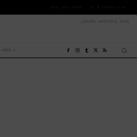
ISSN 2385-4839
DL B 27443-2014
JUEVES, AGOSTO 6, 2026
ARTE