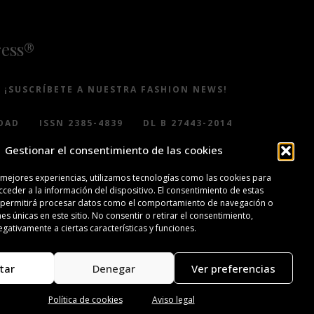
ress®
¡SUSCRÍBETE A NUESTRA FASHION NEWS!
DAD
ISSN 2385-4839
DL B 27443-2014
Gestionar el consentimiento de las cookies
 mejores experiencias, utilizamos tecnologías como las cookies para
ceder a la información del dispositivo. El consentimiento de estas
 permitirá procesar datos como el comportamiento de navegación o
nes únicas en este sitio. No consentir o retirar el consentimiento,
gativamente a ciertas características y funciones.
tar
Denegar
Ver preferencias
Política de cookies
Aviso legal