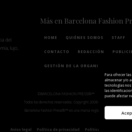
Más en Barcelona Fashion P
HOME
QUIÉNES SOMOS
STAFF
ia del
mía, lujo,
CONTACTO
REDACCIÓN
PUBLICI
GESTIÓN DE LA ORGANIZACIÓN
Para ofrecer las
almacenar y/o ac
tecnologías nos
las identificacio
©BARCELONA FASHION PRESS®/™
puede afectar ne
Todos los derechos reservados. Copyright 2008-2024.
Barcelona Fashion Press®/™ es una marca registrada.
Acep
Aviso legal
Política de privacidad
Política de cookies