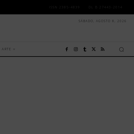
ISSN 2385-4839
DL B 27443-2014
SÁBADO, AGOSTO 8, 2026
ARTE