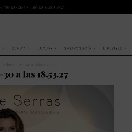
A, TENDENCIAS Y LUJO DE BARCELONA
S
BEAUTY
LUXURY
GASTRONOMÍA
LIFESTYLE
 Fashion 2015-04-30 a las 18.53.27
0 a las 18.53.27