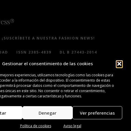
ress®
¡SUSCRÍBETE A NUESTRA FASHION NEWS!
DAD
ISSN 2385-4839
DL B 27443-2014
Gestionar el consentimiento de las cookies
 mejores experiencias, utilizamos tecnologías como las cookies para
ceder a la información del dispositivo. El consentimiento de estas
 permitirá procesar datos como el comportamiento de navegación o
nes únicas en este sitio. No consentir o retirar el consentimiento,
gativamente a ciertas características y funciones.
tar
Denegar
Ver preferencias
Política de cookies
Aviso legal