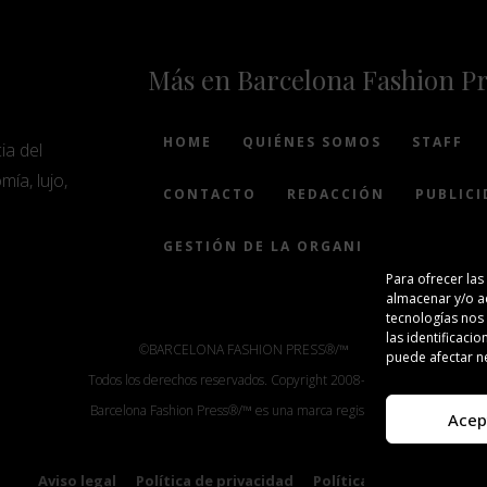
Más en Barcelona Fashion P
HOME
QUIÉNES SOMOS
STAFF
ia del
mía, lujo,
CONTACTO
REDACCIÓN
PUBLICI
GESTIÓN DE LA ORGANIZACIÓN
Para ofrecer las
almacenar y/o ac
tecnologías nos
las identificacio
©BARCELONA FASHION PRESS®/™
puede afectar ne
Todos los derechos reservados. Copyright 2008-2024.
Barcelona Fashion Press®/™ es una marca registrada.
Acep
Aviso legal
Política de privacidad
Política de cookies