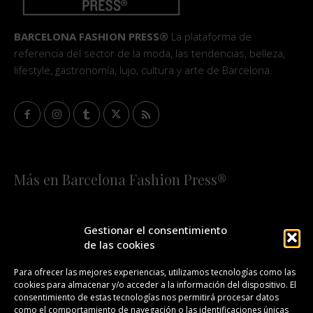
BARCELONA FASHION PRESS®
La plataforma de
referencia del sector de la moda, las tendencias, belleza,
lifestyle, gastronomía, lujo, cultura y arte de Barcelona.
Más en Barcelona Fashion Press®
HOME
QUIÉNES SOMOS
STAFF
Gestionar el consentimiento
de las cookies
¡SUSCRÍBETE A NUESTRA FASHION NEWS!
Para ofrecer las mejores experiencias, utilizamos tecnologías como las
cookies para almacenar y/o acceder a la información del dispositivo. El
CONTACTO
REDACCIÓN
PUBLICIDAD
consentimiento de estas tecnologías nos permitirá procesar datos
como el comportamiento de navegación o las identificaciones únicas