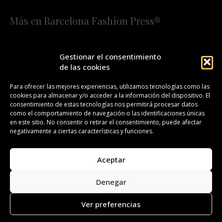
Más en Barcelona Fashion Press®
HOME
QUIÉNES SOMOS
STAFF
Gestionar el consentimiento
de las cookies
¡SUSCRÍBETE A NUESTRA FASHION NEWS!
Para ofrecer las mejores experiencias, utilizamos tecnologías como las
cookies para almacenar y/o acceder a la información del dispositivo. El
CONTACTO
REDACCIÓN
PUBLICIDAD
consentimiento de estas tecnologías nos permitirá procesar datos
como el comportamiento de navegación o las identificaciones únicas
ISSN 2385-4839
DL B 27443-2014
en este sitio. No consentir o retirar el consentimiento, puede afectar
negativamente a ciertas características y funciones.
GESTIÓN DE LA ORGANIZACIÓN
Aceptar
©BARCELONA FASHION PRESS®/™
Denegar
Todos los derechos reservados. Copyright 2008-2024.
Barcelona Fashion Press®/™ es una marca registrada.
Ver preferencias