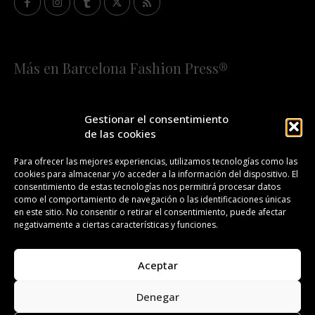
Más en Barcelona Fashion Press®
HOME
QUIÉNES SOMOS
STAFF
Gestionar el consentimiento
de las cookies
¡SUSCRÍBETE A NUESTRA FASHION NEWS!
Para ofrecer las mejores experiencias, utilizamos tecnologías como las
cookies para almacenar y/o acceder a la información del dispositivo. El
CONTACTO
REDACCIÓN
PUBLICIDAD
consentimiento de estas tecnologías nos permitirá procesar datos
como el comportamiento de navegación o las identificaciones únicas
ISSN 2385-4839
DL B 27443-2014
en este sitio. No consentir o retirar el consentimiento, puede afectar
negativamente a ciertas características y funciones.
GESTIÓN DE LA ORGANIZACIÓN
Aceptar
©BARCELONA FASHION PRESS®/™
Denegar
Todos los derechos reservados. Copyright 2008-2024.