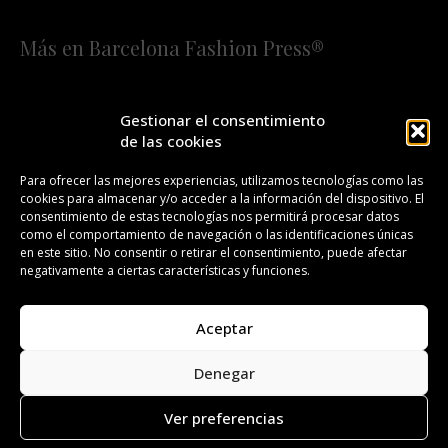
Más en Barcelona Fashion Press®
HOME
QUIÉNES SOMOS
STAFF
Gestionar el consentimiento
de las cookies
¡SUSCRÍBETE A NUESTRA FASHION NEWS!
Para ofrecer las mejores experiencias, utilizamos tecnologías como las
cookies para almacenar y/o acceder a la información del dispositivo. El
CONTACTO
REDACCIÓN
PUBLICIDAD
consentimiento de estas tecnologías nos permitirá procesar datos
como el comportamiento de navegación o las identificaciones únicas
ISSN 2385-4839
DL B 27443-2014
en este sitio. No consentir o retirar el consentimiento, puede afectar
negativamente a ciertas características y funciones.
GESTIÓN DE LA ORGANIZACIÓN
Aceptar
©BARCELONA FASHION PRESS®/™
Denegar
Todos los derechos reservados. Copyright 2008-2024.
Barcelona Fashion Press®/™ es una marca registrada.
Ver preferencias