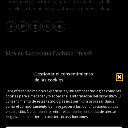
referencia del sector de la moda, las tendencias, belleza,
lifestyle, gastronomía, lujo, cultura y arte de Barcelona.
Más en Barcelona Fashion Press®
HOME
QUIÉNES SOMOS
STAFF
Gestionar el consentimiento
de las cookies
¡SUSCRÍBETE A NUESTRA FASHION NEWS!
Para ofrecer las mejores experiencias, utilizamos tecnologías como las
cookies para almacenar y/o acceder a la información del dispositivo. El
CONTACTO
REDACCIÓN
PUBLICIDAD
consentimiento de estas tecnologías nos permitirá procesar datos
como el comportamiento de navegación o las identificaciones únicas
ISSN 2385-4839
DL B 27443-2014
en este sitio. No consentir o retirar el consentimiento, puede afectar
negativamente a ciertas características y funciones.
GESTIÓN DE LA ORGANIZACIÓN