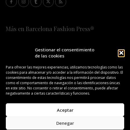
Más en Barcelona Fashion Press®
HOME
QUIÉNES SOMOS
STAFF
Gestionar el consentimiento
de las cookies
¡SUSCRÍBETE A NUESTRA FASHION NEWS!
Para ofrecer las mejores experiencias, utilizamos tecnologías como las
cookies para almacenar y/o acceder a la información del dispositivo. El
CONTACTO
REDACCIÓN
PUBLICIDAD
consentimiento de estas tecnologías nos permitirá procesar datos
como el comportamiento de navegación o las identificaciones únicas
ISSN 2385-4839
DL B 27443-2014
en este sitio. No consentir o retirar el consentimiento, puede afectar
negativamente a ciertas características y funciones.
GESTIÓN DE LA ORGANIZACIÓN
Aceptar
©BARCELONA FASHION PRESS®/™
Denegar
Todos los derechos reservados. Copyright 2008-2024.