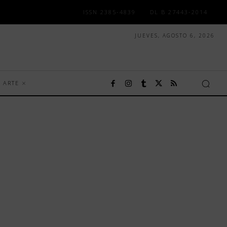
ISSN 2385-4839
DL B 27443-2014
JUEVES, AGOSTO 6, 2026
ARTE