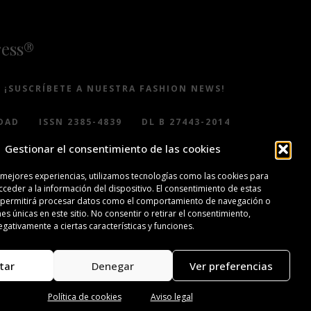
ress®
¡SUSCRÍBETE A NUESTRA FASHION NEWS!
DAD
ISSN 2385-4839
DL B 27443-2014
Gestionar el consentimiento de las cookies
 mejores experiencias, utilizamos tecnologías como las cookies para
ceder a la información del dispositivo. El consentimiento de estas
 permitirá procesar datos como el comportamiento de navegación o
nes únicas en este sitio. No consentir o retirar el consentimiento,
gativamente a ciertas características y funciones.
tar
Denegar
Ver preferencias
Política de cookies
Aviso legal