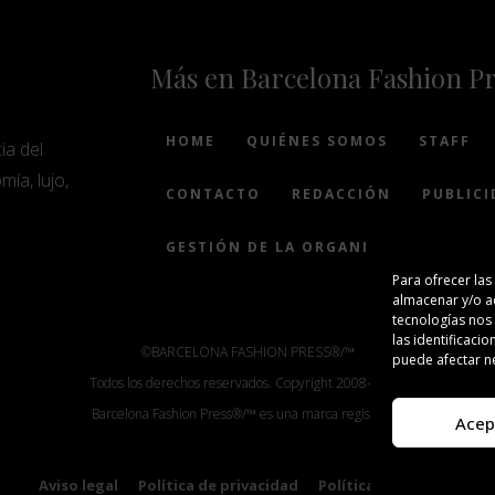
Más en Barcelona Fashion P
HOME
QUIÉNES SOMOS
STAFF
ia del
mía, lujo,
CONTACTO
REDACCIÓN
PUBLICI
GESTIÓN DE LA ORGANIZACIÓN
Para ofrecer las
almacenar y/o ac
tecnologías nos
las identificacio
©BARCELONA FASHION PRESS®/™
puede afectar ne
Todos los derechos reservados. Copyright 2008-2024.
Barcelona Fashion Press®/™ es una marca registrada.
Acep
Aviso legal
Política de privacidad
Política de cookies