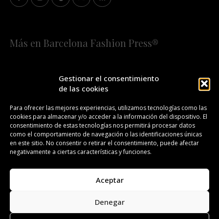
Más en Barcelona Fashion Press®
HOME
QUIÉNES SOMOS
STAFF
Gestionar el consentimiento
de las cookies
¡SUSCRÍBETE A NUESTRA FASHION NEWS!
Para ofrecer las mejores experiencias, utilizamos tecnologías como las
cookies para almacenar y/o acceder a la información del dispositivo. El
CONTACTO
REDACCIÓN
PUBLICIDAD
consentimiento de estas tecnologías nos permitirá procesar datos
como el comportamiento de navegación o las identificaciones únicas
ISSN 2385-4839
DL B 27443-2014
en este sitio. No consentir o retirar el consentimiento, puede afectar
negativamente a ciertas características y funciones.
GESTIÓN DE LA ORGANIZACIÓN
Aceptar
©BARCELONA FASHION PRESS®/™
Denegar
Todos los derechos reservados. Copyright 2008-2024.
Barcelona Fashion Press®/™ es una marca registrada.