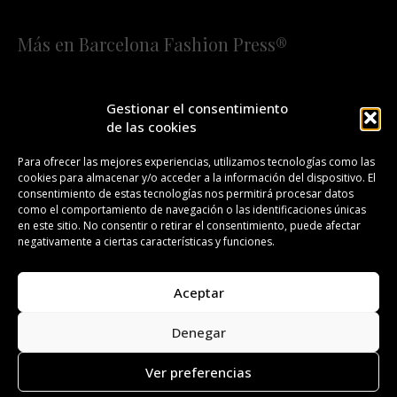
Más en Barcelona Fashion Press®
HOME
QUIÉNES SOMOS
STAFF
Gestionar el consentimiento
de las cookies
¡SUSCRÍBETE A NUESTRA FASHION NEWS!
Para ofrecer las mejores experiencias, utilizamos tecnologías como las
cookies para almacenar y/o acceder a la información del dispositivo. El
CONTACTO
REDACCIÓN
PUBLICIDAD
consentimiento de estas tecnologías nos permitirá procesar datos
como el comportamiento de navegación o las identificaciones únicas
ISSN 2385-4839
DL B 27443-2014
en este sitio. No consentir o retirar el consentimiento, puede afectar
negativamente a ciertas características y funciones.
GESTIÓN DE LA ORGANIZACIÓN
Aceptar
©BARCELONA FASHION PRESS®/™
Denegar
Todos los derechos reservados. Copyright 2008-2024.
Barcelona Fashion Press®/™ es una marca registrada.
Ver preferencias