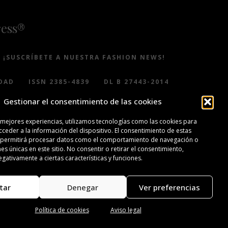
ress®
¡SUSCRÍBETE A NUESTRA FASHION NEWS!
DAD
ISSN 2385-4839
DL B 27443-2014
Gestionar el consentimiento de las cookies
 mejores experiencias, utilizamos tecnologías como las cookies para
ceder a la información del dispositivo. El consentimiento de estas
 permitirá procesar datos como el comportamiento de navegación o
nes únicas en este sitio. No consentir o retirar el consentimiento,
gativamente a ciertas características y funciones.
tar
Denegar
Ver preferencias
Política de cookies
Aviso legal