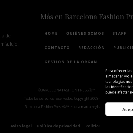
Más en Barcelona Fashion P
HOME
QUIÉNES SOMOS
STAFF
ia del
mía, lujo,
CONTACTO
REDACCIÓN
PUBLICI
GESTIÓN DE LA ORGANIZACIÓN
Para ofrecer las
almacenar y/o ac
tecnologías nos
las identificacio
©BARCELONA FASHION PRESS®/™
puede afectar ne
Todos los derechos reservados. Copyright 2008-2024.
Barcelona Fashion Press®/™ es una marca registrada.
Acep
Aviso legal
Política de privacidad
Política de cookies