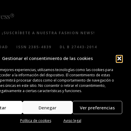
ress®
¡SUSCRÍBETE A NUESTRA FASHION NEWS!
DAD
ISSN 2385-4839
DL B 27443-2014
Gestionar el consentimiento de las cookies
 mejores experiencias, utilizamos tecnologías como las cookies para
ceder a la información del dispositivo. El consentimiento de estas
 permitirá procesar datos como el comportamiento de navegación o
nes únicas en este sitio. No consentir o retirar el consentimiento,
gativamente a ciertas características y funciones.
tar
Denegar
Ver preferencias
Política de cookies
Aviso legal