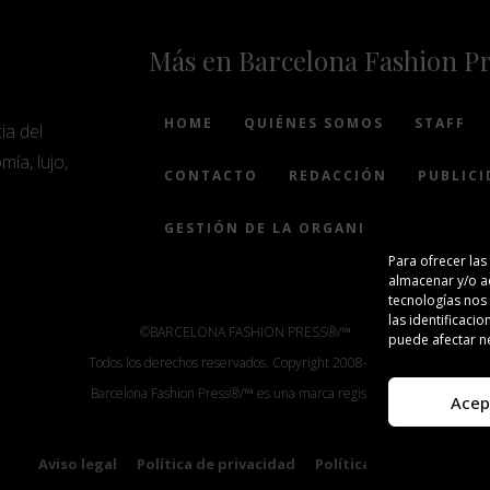
Más en Barcelona Fashion P
HOME
QUIÉNES SOMOS
STAFF
ia del
mía, lujo,
CONTACTO
REDACCIÓN
PUBLICI
GESTIÓN DE LA ORGANIZACIÓN
Para ofrecer las
almacenar y/o ac
tecnologías nos
las identificacio
©BARCELONA FASHION PRESS®/™
puede afectar ne
Todos los derechos reservados. Copyright 2008-2024.
Barcelona Fashion Press®/™ es una marca registrada.
Acep
Aviso legal
Política de privacidad
Política de cookies