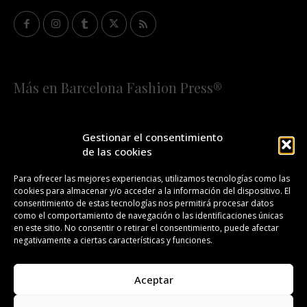
Más en Barcelona Fashion Press®
HOME
QUIÉNES SOMOS
STAFF
Gestionar el consentimiento
de las cookies
¡SUSCRÍBETE A NUESTRA FASHION NEWS!
Para ofrecer las mejores experiencias, utilizamos tecnologías como las
cookies para almacenar y/o acceder a la información del dispositivo. El
CONTACTO
REDACCIÓN
PUBLICIDAD
consentimiento de estas tecnologías nos permitirá procesar datos
como el comportamiento de navegación o las identificaciones únicas
ISSN 2385-4839
DL B 27443-2014
en este sitio. No consentir o retirar el consentimiento, puede afectar
negativamente a ciertas características y funciones.
GESTIÓN DE LA ORGANIZACIÓN
Aceptar
©BARCELONA FASHION PRESS®/™