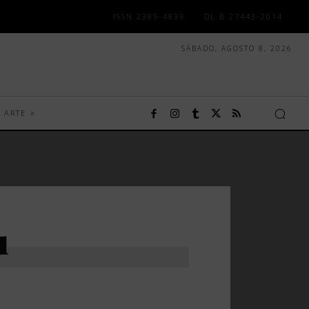
ISSN 2385-4839
DL B 27443-2014
SÁBADO, AGOSTO 8, 2026
ARTE
u