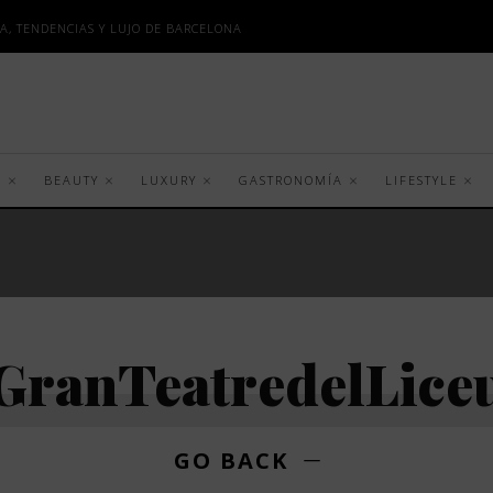
A, TENDENCIAS Y LUJO DE BARCELONA
S
BEAUTY
LUXURY
GASTRONOMÍA
LIFESTYLE
GranTeatredelLice
GO BACK