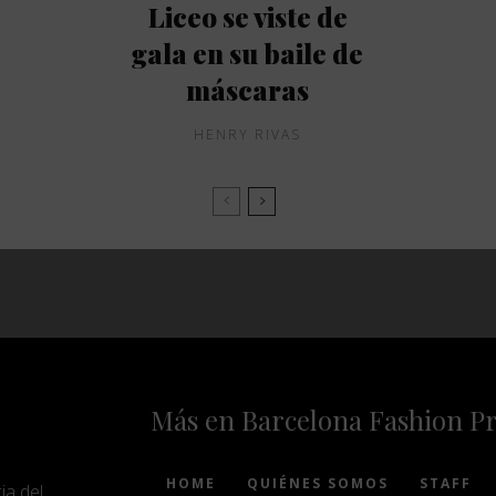
Liceo se viste de
gala en su baile de
máscaras
HENRY RIVAS
Más en Barcelona Fashion P
HOME
QUIÉNES SOMOS
STAFF
ia del