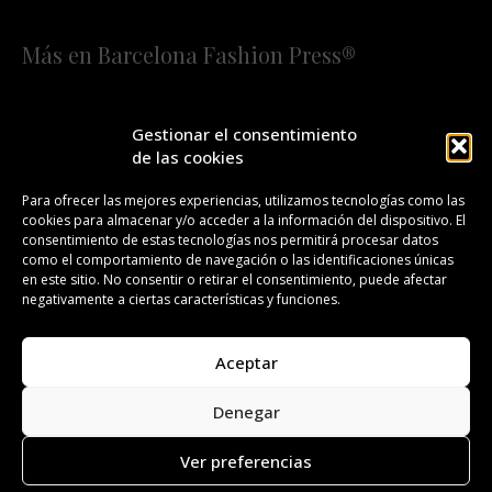
Más en Barcelona Fashion Press®
HOME
QUIÉNES SOMOS
STAFF
Gestionar el consentimiento
de las cookies
¡SUSCRÍBETE A NUESTRA FASHION NEWS!
Para ofrecer las mejores experiencias, utilizamos tecnologías como las
cookies para almacenar y/o acceder a la información del dispositivo. El
CONTACTO
REDACCIÓN
PUBLICIDAD
consentimiento de estas tecnologías nos permitirá procesar datos
como el comportamiento de navegación o las identificaciones únicas
ISSN 2385-4839
DL B 27443-2014
en este sitio. No consentir o retirar el consentimiento, puede afectar
negativamente a ciertas características y funciones.
GESTIÓN DE LA ORGANIZACIÓN
Aceptar
©BARCELONA FASHION PRESS®/™
Denegar
Todos los derechos reservados. Copyright 2008-2024.
Barcelona Fashion Press®/™ es una marca registrada.
Ver preferencias