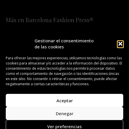
Más en Barcelona Fashion Press®
HOME
QUIÉNES SOMOS
STAFF
Gestionar el consentimiento
de las cookies
¡SUSCRÍBETE A NUESTRA FASHION NEWS!
Para ofrecer las mejores experiencias, utilizamos tecnologías como las
cookies para almacenar y/o acceder a la información del dispositivo. El
CONTACTO
REDACCIÓN
PUBLICIDAD
consentimiento de estas tecnologías nos permitirá procesar datos
como el comportamiento de navegación o las identificaciones únicas
ISSN 2385-4839
DL B 27443-2014
en este sitio. No consentir o retirar el consentimiento, puede afectar
negativamente a ciertas características y funciones.
GESTIÓN DE LA ORGANIZACIÓN
Aceptar
©BARCELONA FASHION PRESS®/™
Denegar
Todos los derechos reservados. Copyright 2008-2024.
Barcelona Fashion Press®/™ es una marca registrada.
Ver preferencias