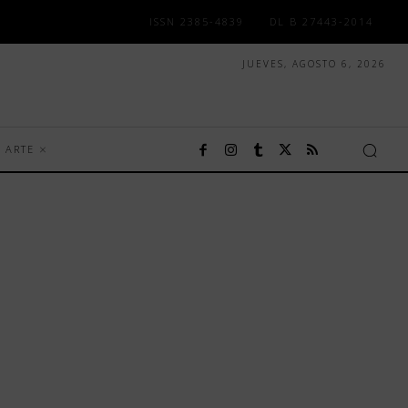
ISSN 2385-4839
DL B 27443-2014
JUEVES, AGOSTO 6, 2026
ARTE