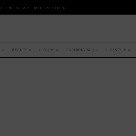
A, TENDENCIAS Y LUJO DE BARCELONA
S
BEAUTY
LUXURY
GASTRONOMÍA
LIFESTYLE