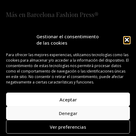
Más en Barcelona Fashion Press®
HOME
QUIÉNES SOMOS
STAFF
Gestionar el consentimiento
de las cookies
¡SUSCRÍBETE A NUESTRA FASHION NEWS!
Para ofrecer las mejores experiencias, utilizamos tecnologías como las
cookies para almacenar y/o acceder a la información del dispositivo. El
CONTACTO
REDACCIÓN
PUBLICIDAD
consentimiento de estas tecnologías nos permitirá procesar datos
como el comportamiento de navegación o las identificaciones únicas
ISSN 2385-4839
DL B 27443-2014
en este sitio. No consentir o retirar el consentimiento, puede afectar
negativamente a ciertas características y funciones.
GESTIÓN DE LA ORGANIZACIÓN
Aceptar
©BARCELONA FASHION PRESS®/™
Denegar
Todos los derechos reservados. Copyright 2008-2024.
Barcelona Fashion Press®/™ es una marca registrada.
Ver preferencias