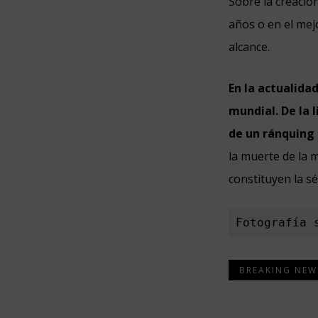
Sobre la creació
años o en el mej
alcance.
En la actualida
mundial.
De la 
de un ránquing
la muerte de la 
constituyen la s
Fotografía 
BREAKING NEW