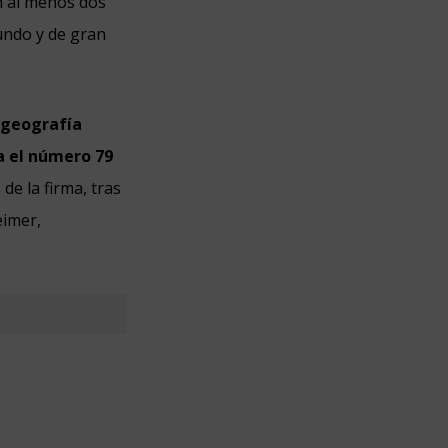
án al menos dos
undo y de gran
a geografía
a el número 79
de la firma, tras
eimer,