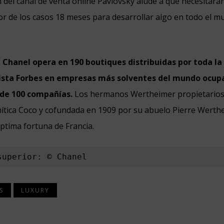
n del canal de venta online Pavlovsky alude a que necesitar
or de los casos 18 meses para desarrollar algo en todo el m
d Chanel opera en 190 boutiques distribuidas por toda l
lista Forbes en empresas más solventes del mundo ocup
 de 100 compañías.
Los hermanos
Wertheimer propietarios 
mítica Coco y cofundada en 1909 por su abuelo Pierre Werth
éptima fortuna de Francia.
superior: © Chanel
S
LUXURY