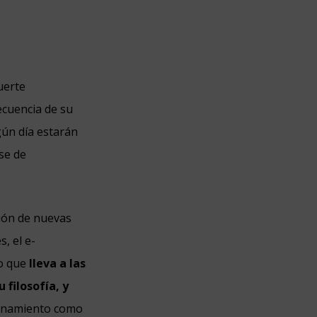
uerte
cuencia de su
gún día estarán
se de
ción de nuevas
, el e-
ho que
lleva a las
filosofía, y
ionamiento como