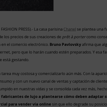
N FASHION PRESS).-
La casa parisina
Chanel
se plantea una f
de los precios de sus creaciones de
prêt à porter
como conse
n en el comercio electrónico.
Bruno Pavlovsky
afirma que al
ernet, pero que lo harán cuando estén preparados. Y esa fa
e está gestando.
a tarea muy costosa y comercializarlo aún más. Con la apari
nsumo y con un nuevo canal de ventas y captación de clientes
umpido en nuestras vidas y se consolida cada vez más, hec
fabricantes de lujo a plantearse cómo deben adaptar su 
cial para vender vía online
sin que ello degrade su posic