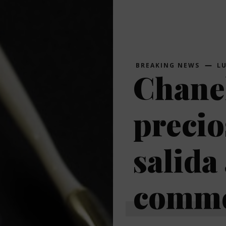
BREAKING NEWS
L
Chanel
precio
salida 
comme