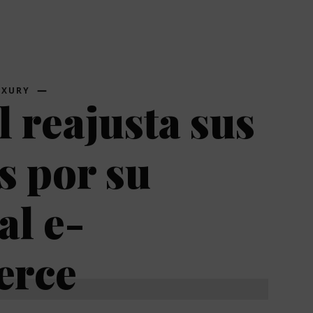
UXURY
 reajusta sus
s por su
al e-
rce