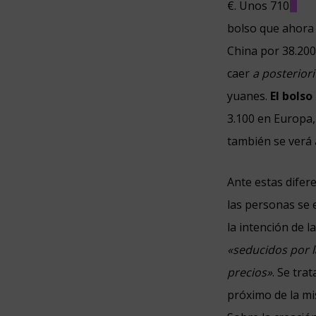
€. Unos 710 € má
bolso que ahora
China por 38.20
caer
a posteriori
yuanes.
El bolso
3.100 en Europa,
también se verá 
Ante estas difer
las personas se 
la intención de 
«seducidos por l
precios»
. Se tra
próximo de la mi