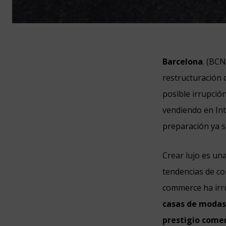
Barcelona
. (BC
restructuración 
posible irrupció
vendiendo en Int
preparación ya s
Crear lujo es un
tendencias de co
commerce ha irr
casas de modas 
prestigio comer