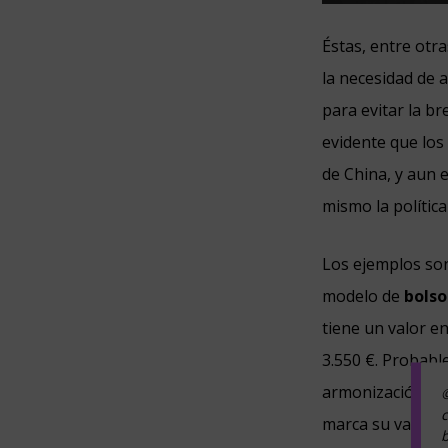
Éstas, entre otr
la necesidad de 
para evitar la b
evidente que los
de China, y aun 
mismo la política
Los ejemplos son
modelo de
bolso
tiene un valor e
3.550 €. Probabl
armonización de 
marca su valor a