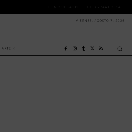
ISSN 2385-4839
DL B 27443-2014
VIERNES, AGOSTO 7, 2026
ARTE