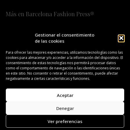
Más en Barcelona Fashion Press®
HOME
QUIÉNES SOMOS
STAFF
Gestionar el consentimiento
de las cookies
¡SUSCRÍBETE A NUESTRA FASHION NEWS!
Para ofrecer las mejores experiencias, utilizamos tecnologías como las
cookies para almacenar y/o acceder a la información del dispositivo. El
CONTACTO
REDACCIÓN
PUBLICIDAD
consentimiento de estas tecnologías nos permitirá procesar datos
como el comportamiento de navegación o las identificaciones únicas
ISSN 2385-4839
DL B 27443-2014
en este sitio. No consentir o retirar el consentimiento, puede afectar
negativamente a ciertas características y funciones.
GESTIÓN DE LA ORGANIZACIÓN
Aceptar
©BARCELONA FASHION PRESS®/™
Denegar
Todos los derechos reservados. Copyright 2008-2024.
Barcelona Fashion Press®/™ es una marca registrada.
Ver preferencias