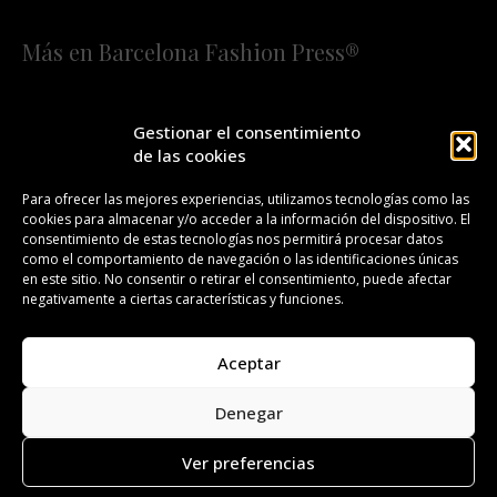
Más en Barcelona Fashion Press®
HOME
QUIÉNES SOMOS
STAFF
Gestionar el consentimiento
de las cookies
¡SUSCRÍBETE A NUESTRA FASHION NEWS!
Para ofrecer las mejores experiencias, utilizamos tecnologías como las
cookies para almacenar y/o acceder a la información del dispositivo. El
CONTACTO
REDACCIÓN
PUBLICIDAD
consentimiento de estas tecnologías nos permitirá procesar datos
como el comportamiento de navegación o las identificaciones únicas
ISSN 2385-4839
DL B 27443-2014
en este sitio. No consentir o retirar el consentimiento, puede afectar
negativamente a ciertas características y funciones.
GESTIÓN DE LA ORGANIZACIÓN
Aceptar
©BARCELONA FASHION PRESS®/™
Denegar
Todos los derechos reservados. Copyright 2008-2024.
Barcelona Fashion Press®/™ es una marca registrada.
Ver preferencias