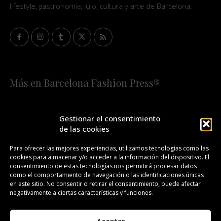
lifestyle, gastronomía, lujo, cultura y arte de Barcelona.
Más en Barcelona Fashion Press®
HOME
QUIÉNES SOMOS
STAFF
Gestionar el consentimiento
de las cookies
¡SUSCRÍBETE A NUESTRA FASHION NEWS!
Para ofrecer las mejores experiencias, utilizamos tecnologías como las
cookies para almacenar y/o acceder a la información del dispositivo. El
CONTACTO
REDACCIÓN
PUBLICIDAD
consentimiento de estas tecnologías nos permitirá procesar datos
como el comportamiento de navegación o las identificaciones únicas
ISSN 2385-4839
DL B 27443-2014
en este sitio. No consentir o retirar el consentimiento, puede afectar
negativamente a ciertas características y funciones.
GESTIÓN DE LA ORGANIZACIÓN
Aceptar