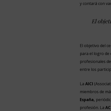
y contará con var
El objet
El objetivo del 
para el logro de
profesionales de
entre los partici
La
AICI
(Associat
miembros de más 
España,
periódi
profesión. La
AC