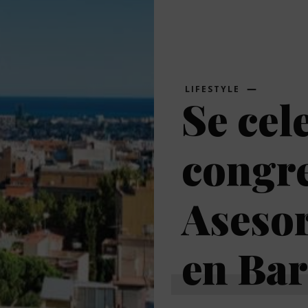
LIFESTYLE
Se cel
congr
Asesor
en Bar