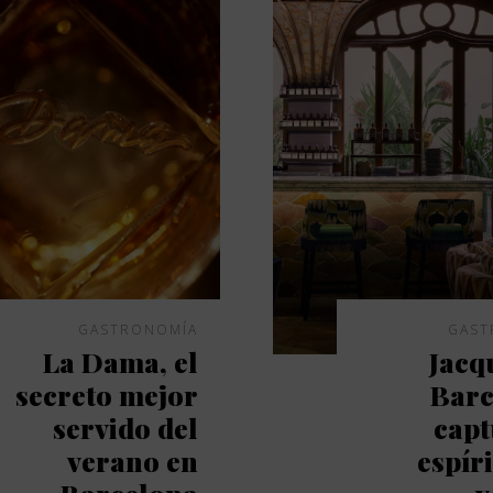
GASTRONOMÍA
GAST
La Dama, el
Jacq
secreto mejor
Barc
servido del
capt
verano en
espíri