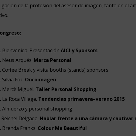
lgación de la profesión del asesor de imagen, tanto en el á
ivo.
ongreso:
 h. Bienvenida. Presentación
AICI y Sponsors
 h. Neus Arqués.
Marca Personal
h. Coffee Break y visita booths (stands) sponsors
. Silvia Foz.
Oncoimagen
h. Mercè Miguel.
Taller Personal Shopping
. La Roca Village.
Tendencias primavera–verano 2015
 h. Almuerzo y personal shopping
. Reichel Delgado.
Hablar frente a una cámara y cautivar a
h. Brenda Franks.
Colour Me Beautiful