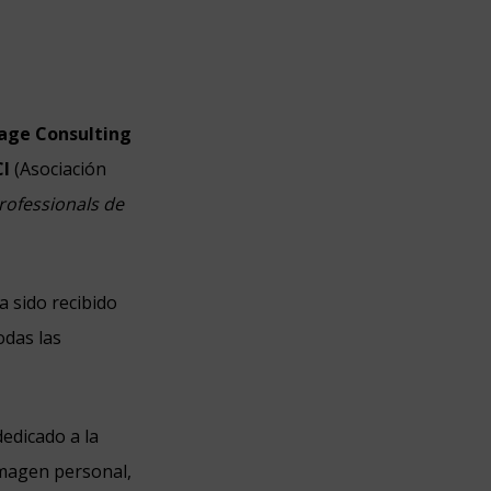
mage Consulting
CI
(Asociación
rofessionals de
a sido recibido
odas las
dedicado a la
imagen personal,