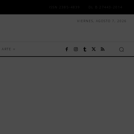
ISSN 2385-4839
DL B 27443-2014
VIERNES, AGOSTO 7, 2026
ARTE