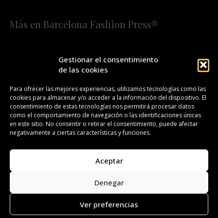
Más en Barcelona Fashion Press®
HOME
QUIÉNES SOMOS
STAFF
Gestionar el consentimiento
de las cookies
¡SUSCRÍBETE A NUESTRA FASHION NEWS!
Para ofrecer las mejores experiencias, utilizamos tecnologías como las
cookies para almacenar y/o acceder a la información del dispositivo. El
CONTACTO
REDACCIÓN
PUBLICIDAD
consentimiento de estas tecnologías nos permitirá procesar datos
como el comportamiento de navegación o las identificaciones únicas
ISSN 2385-4839
DL B 27443-2014
en este sitio. No consentir o retirar el consentimiento, puede afectar
negativamente a ciertas características y funciones.
GESTIÓN DE LA ORGANIZACIÓN
Aceptar
©BARCELONA FASHION PRESS®/™
Denegar
Todos los derechos reservados. Copyright 2008-2024.
Barcelona Fashion Press®/™ es una marca registrada.
Ver preferencias