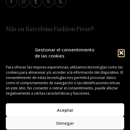
Más en Barcelona Fashion Press®
HOME
QUIÉNES SOMOS
STAFF
Gestionar el consentimiento
de las cookies
¡SUSCRÍBETE A NUESTRA FASHION NEWS!
Para ofrecer las mejores experiencias, utilizamos tecnologías como las
cookies para almacenar y/o acceder a la información del dispositivo. El
CONTACTO
REDACCIÓN
PUBLICIDAD
consentimiento de estas tecnologías nos permitirá procesar datos
como el comportamiento de navegación o las identificaciones únicas
ISSN 2385-4839
DL B 27443-2014
en este sitio. No consentir o retirar el consentimiento, puede afectar
negativamente a ciertas características y funciones.
GESTIÓN DE LA ORGANIZACIÓN
Aceptar
©BARCELONA FASHION PRESS®/™
Denegar
Todos los derechos reservados. Copyright 2008-2024.