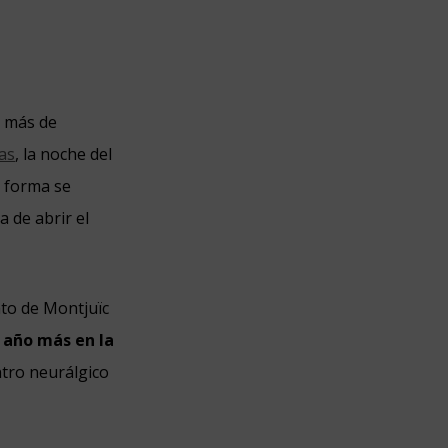
a más de
as
, la noche del
a forma se
a de abrir el
into de Montjuïc
 año más en la
ntro neurálgico