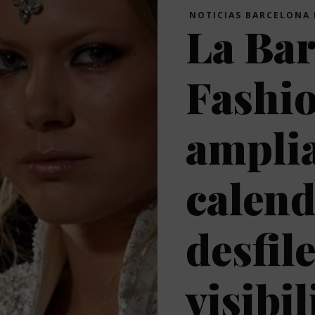
NOTICIAS BARCELONA 
La Bar
Fashi
amplia
calend
desfil
visibi