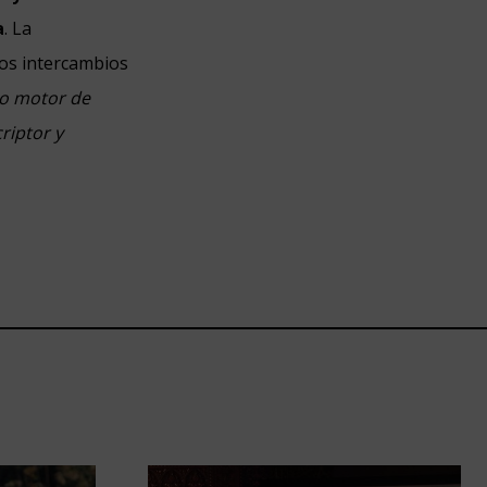
a
. La
los intercambios
mo motor de
criptor y