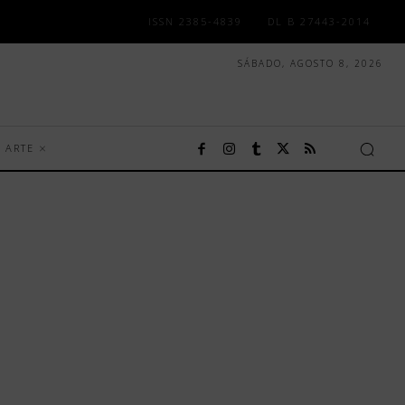
ISSN 2385-4839
DL B 27443-2014
SÁBADO, AGOSTO 8, 2026
ARTE