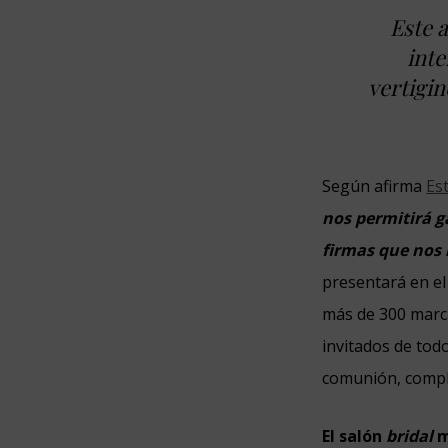
Este 
inte
vertigi
Según afirma
Es
nos permitirá g
firmas que nos 
presentará en el
más de 300 marca
invitados de tod
comunión, compl
El salón
bridal
m