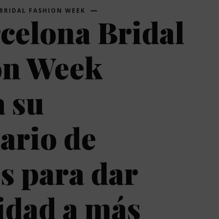
BRIDAL FASHION WEEK
celona Bridal
on Week
 su
ario de
es para dar
lidad a más