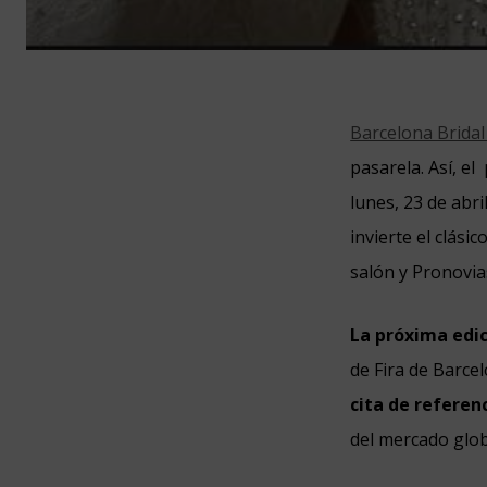
Barcelona Brida
pasarela. Así, el
lunes, 23 de abri
invierte el clási
salón y Pronovia
La próxima edi
de Fira de Barce
cita de referen
del mercado glo