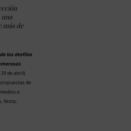
ección
a una
e más de
e los desfiles
numerosas
 29 de abril)
 propuestas de
 medios e
 fiesta,