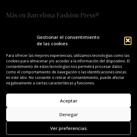
Más en Barcelona Fashion Press®
HOME
QUIÉNES SOMOS
STAFF
Gestionar el consentimiento
de las cookies
¡SUSCRÍBETE A NUESTRA FASHION NEWS!
Para ofrecer las mejores experiencias, utilizamos tecnologías como las
cookies para almacenar y/o acceder a la información del dispositivo. El
CONTACTO
REDACCIÓN
PUBLICIDAD
consentimiento de estas tecnologías nos permitirá procesar datos
como el comportamiento de navegación o las identificaciones únicas
ISSN 2385-4839
DL B 27443-2014
en este sitio. No consentir o retirar el consentimiento, puede afectar
negativamente a ciertas características y funciones.
GESTIÓN DE LA ORGANIZACIÓN
Aceptar
©BARCELONA FASHION PRESS®/™
Denegar
Todos los derechos reservados. Copyright 2008-2024.
Barcelona Fashion Press®/™ es una marca registrada.
Ver preferencias