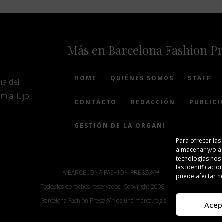
Más en Barcelona Fashion P
HOME
QUIÉNES SOMOS
STAFF
ia del
mía, lujo,
CONTACTO
REDACCIÓN
PUBLICI
GESTIÓN DE LA ORGANIZACIÓN
Para ofrecer las
almacenar y/o ac
tecnologías nos
las identificacio
©BARCELONA FASHION PRESS®/™
puede afectar ne
Todos los derechos reservados. Copyright 2008-2024.
Barcelona Fashion Press®/™ es una marca registrada.
Acep