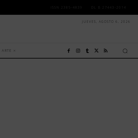
ISSN 2385-4839
DL B 27443-2014
JUEVES, AGOSTO 6, 2026
ARTE