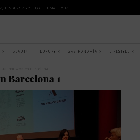
A, TENDENCIAS Y LUJO DE BARCELONA
S
BEAUTY
LUXURY
GASTRONOMÍA
LIFESTYLE
s Summit Women Barcelona 1
 Barcelona 1