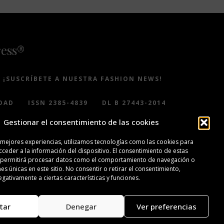
ress®
¡SUSCRÍBETE A NUESTRA FASHION NEWS!
DAD
ISSN 2385-4839
DL B 27443-2014
Gestionar el consentimiento de las cookies
 mejores experiencias, utilizamos tecnologías como las cookies para
ceder a la información del dispositivo. El consentimiento de estas
 permitirá procesar datos como el comportamiento de navegación o
nes únicas en este sitio. No consentir o retirar el consentimiento,
gativamente a ciertas características y funciones.
tar
Denegar
Ver preferencias