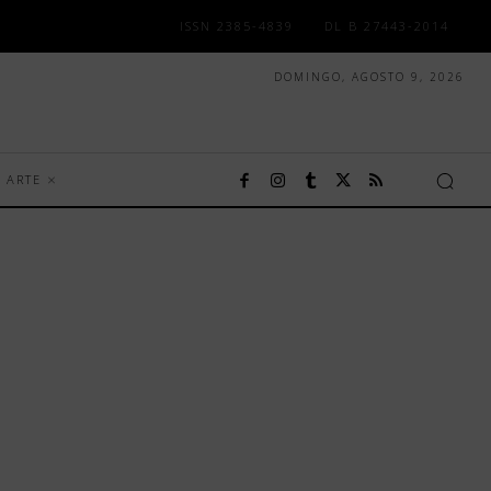
ISSN 2385-4839
DL B 27443-2014
DOMINGO, AGOSTO 9, 2026
ARTE