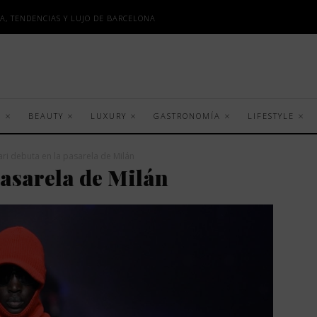
A, TENDENCIAS Y LUJO DE BARCELONA
S
BEAUTY
LUXURY
GASTRONOMÍA
LIFESTYLE
ari debuta en la pasarela de Milán
pasarela de Milán