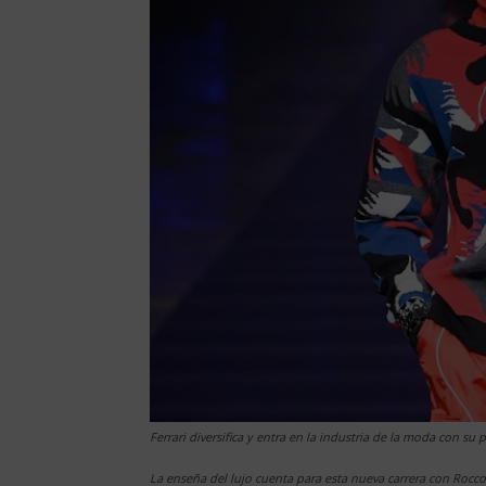
Ferrari diversifica y entra en la industria de la moda con su
La enseña del lujo cuenta para esta nueva carrera con Rocc