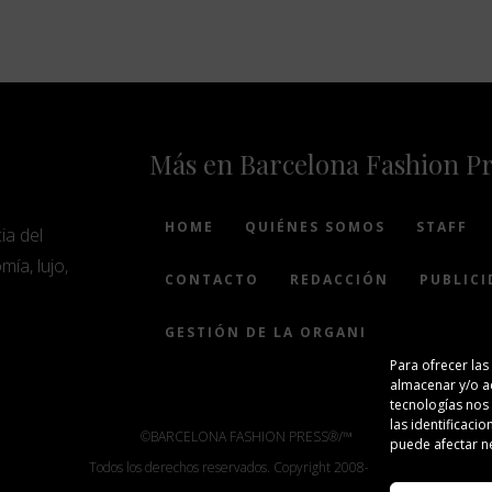
Más en Barcelona Fashion P
HOME
QUIÉNES SOMOS
STAFF
ia del
mía, lujo,
CONTACTO
REDACCIÓN
PUBLICI
GESTIÓN DE LA ORGANIZACIÓN
Para ofrecer las
almacenar y/o ac
tecnologías nos
las identificacio
©BARCELONA FASHION PRESS®/™
puede afectar ne
Todos los derechos reservados. Copyright 2008-2024.