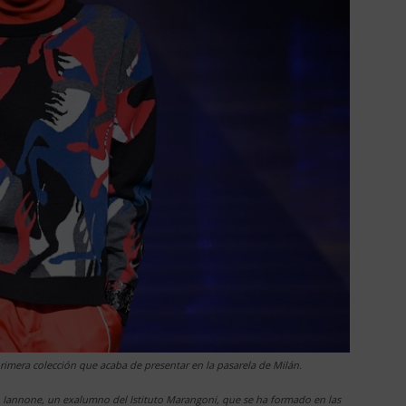
 primera colección que acaba de presentar en la pasarela de Milán.
o Iannone, un exalumno del Istituto Marangoni, que se ha formado en las