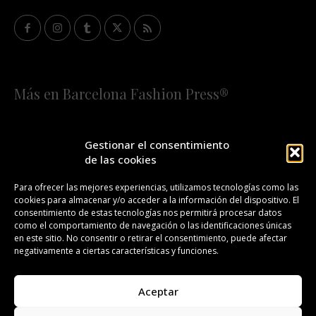
Más en Barcelona Fashion Press®
HOME
QUIÉNES SOMOS
STAFF
Gestionar el consentimiento
de las cookies
¡SUSCRÍBETE A NUESTRA FASHION NEWS!
Para ofrecer las mejores experiencias, utilizamos tecnologías como las
cookies para almacenar y/o acceder a la información del dispositivo. El
CONTACTO
REDACCIÓN
PUBLICIDAD
consentimiento de estas tecnologías nos permitirá procesar datos
como el comportamiento de navegación o las identificaciones únicas
ISSN 2385-4839
DL B 27443-2014
en este sitio. No consentir o retirar el consentimiento, puede afectar
negativamente a ciertas características y funciones.
GESTIÓN DE LA ORGANIZACIÓN
Aceptar
©BARCELONA FASHION PRESS®/™