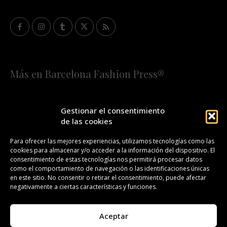
Más en Barcelona Fashion Press®
HOME
QUIÉNES SOMOS
STAFF
Gestionar el consentimiento
de las cookies
¡SUSCRÍBETE A NUESTRA FASHION NEWS!
Para ofrecer las mejores experiencias, utilizamos tecnologías como las
cookies para almacenar y/o acceder a la información del dispositivo. El
CONTACTO
REDACCIÓN
PUBLICIDAD
consentimiento de estas tecnologías nos permitirá procesar datos
como el comportamiento de navegación o las identificaciones únicas
ISSN 2385-4839
DL B 27443-2014
en este sitio. No consentir o retirar el consentimiento, puede afectar
negativamente a ciertas características y funciones.
GESTIÓN DE LA ORGANIZACIÓN
Aceptar