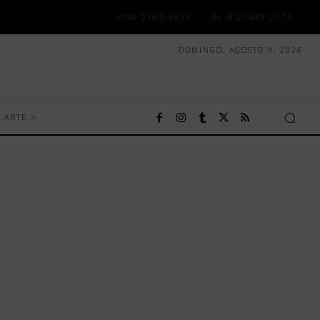
ISSN 2385-4839
DL B 27443-2014
DOMINGO, AGOSTO 9, 2026
ARTE