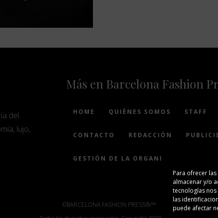
Más en Barcelona Fashion P
HOME
QUIÉNES SOMOS
STAFF
ia del
mía, lujo,
CONTACTO
REDACCIÓN
PUBLICI
GESTIÓN DE LA ORGANIZACIÓN
Para ofrecer las
almacenar y/o ac
tecnologías nos
las identificacio
©BARCELONA FASHION PRESS®/™
puede afectar ne