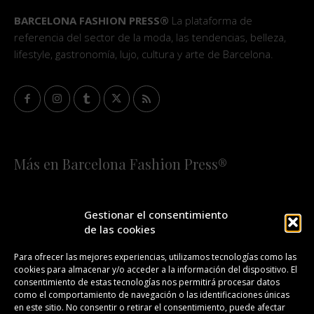
BARCELONA FASHION PRESS®
La plataforma de
referencia del sector de la moda, las tendencias, belleza,
lifestyle, gastronomía, lujo, cultura y arte de Barcelona.
Más en Barcelona Fashion Press®
HOME
QUIÉNES SOMOS
STAFF
Gestionar el consentimiento
de las cookies
¡SUSCRÍBETE A NUESTRA FASHION NEWS!
Para ofrecer las mejores experiencias, utilizamos tecnologías como las
cookies para almacenar y/o acceder a la información del dispositivo. El
CONTACTO
REDACCIÓN
PUBLICIDAD
consentimiento de estas tecnologías nos permitirá procesar datos
como el comportamiento de navegación o las identificaciones únicas
ISSN 2385-4839
DL B 27443-2014
en este sitio. No consentir o retirar el consentimiento, puede afectar