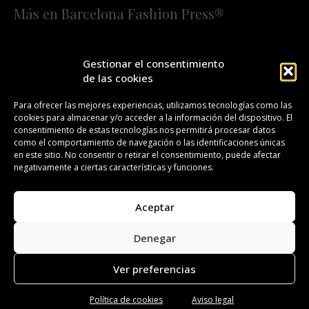
Más en Barcelona Fashion Press®
HOME
QUIÉNES SOMOS
STAFF
Gestionar el consentimiento
de las cookies
¡SUSCRÍBETE A NUESTRA FASHION NEWS!
Para ofrecer las mejores experiencias, utilizamos tecnologías como las
cookies para almacenar y/o acceder a la información del dispositivo. El
CONTACTO
REDACCIÓN
PUBLICIDAD
consentimiento de estas tecnologías nos permitirá procesar datos
como el comportamiento de navegación o las identificaciones únicas
ISSN 2385-4839
DL B 27443-2014
en este sitio. No consentir o retirar el consentimiento, puede afectar
negativamente a ciertas características y funciones.
GESTIÓN DE LA ORGANIZACIÓN
Aceptar
©BARCELONA FASHION PRESS®/™
Denegar
Todos los derechos reservados. Copyright 2008-2024.
Barcelona Fashion Press®/™ es una marca registrada.
Ver preferencias
Política de cookies
Aviso legal
Aviso legal
Política de privacidad
Política de cookies