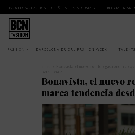
BARCELONA FASHION PRESS®, LA PLATAFORMA DE REFERENCIA EN MOD
FASHION
BARCELONA BRIDAL FASHION WEEK
TALENT
Inicio
Bonavista, el nuevo rooftop gastronómico q
Barcelona 2
Bonavista, el nuevo r
marca tendencia desd