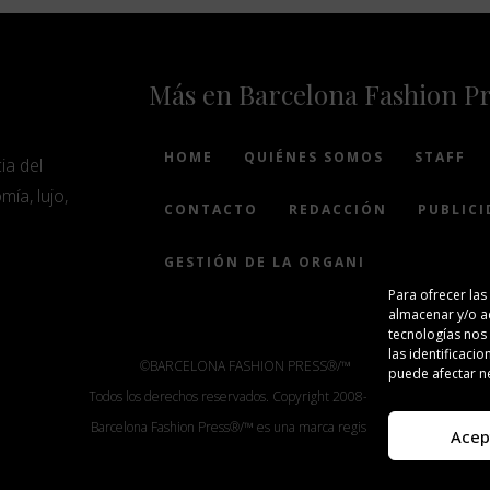
Más en Barcelona Fashion P
HOME
QUIÉNES SOMOS
STAFF
ia del
mía, lujo,
CONTACTO
REDACCIÓN
PUBLICI
GESTIÓN DE LA ORGANIZACIÓN
Para ofrecer las
almacenar y/o ac
tecnologías nos
las identificacio
©BARCELONA FASHION PRESS®/™
puede afectar ne
Todos los derechos reservados. Copyright 2008-2024.
Barcelona Fashion Press®/™ es una marca registrada.
Acep