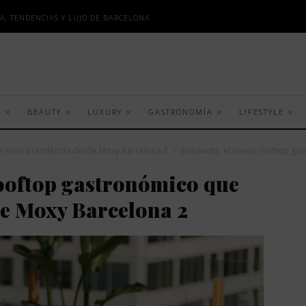
A, TENDENCIAS Y LUJO DE BARCELONA
S
BEAUTY
LUXURY
GASTRONOMÍA
LIFESTYLE
ue marca tendencia desde Moxy Barcelona 2
Bonavista, el nuevo rooftop ga
ooftop gastronómico que
e Moxy Barcelona 2