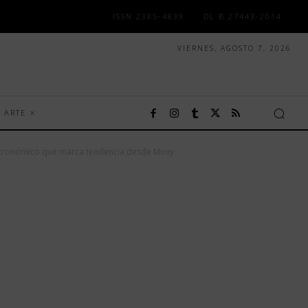
ISSN 2385-4839
DL B 27443-2014
VIERNES, AGOSTO 7, 2026
ARTE
stronómico que marca tendencia desde Moxy