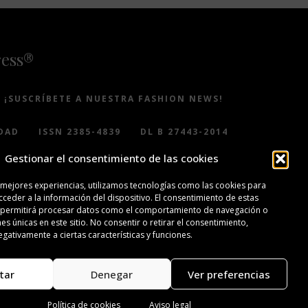
ress®
¡SUSCRÍBETE A NUESTRA FASHION NEWS!
DAD
ISSN 2385-4839
DL B 27443-2014
Gestionar el consentimiento de las cookies
 mejores experiencias, utilizamos tecnologías como las cookies para
ceder a la información del dispositivo. El consentimiento de estas
 permitirá procesar datos como el comportamiento de navegación o
nes únicas en este sitio. No consentir o retirar el consentimiento,
gativamente a ciertas características y funciones.
tar
Denegar
Ver preferencias
Política de cookies
Aviso legal