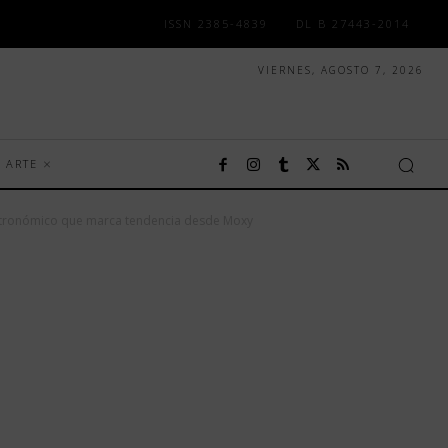
ISSN 2385-4839
DL B 27443-2014
VIERNES, AGOSTO 7, 2026
ARTE
stronómico que marca tendencia desde Moxy