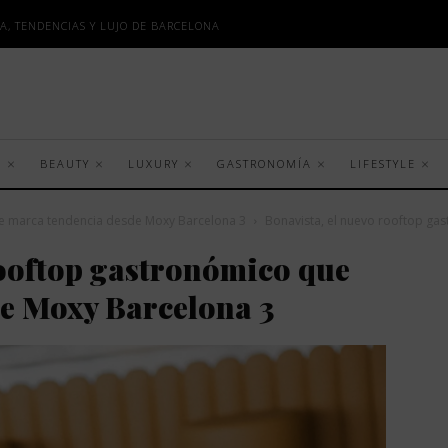
A, TENDENCIAS Y LUJO DE BARCELONA
S
BEAUTY
LUXURY
GASTRONOMÍA
LIFESTYLE
ue marca tendencia desde Moxy Barcelona 3
Bonavista, el nuevo rooftop ga
ooftop gastronómico que
e Moxy Barcelona 3