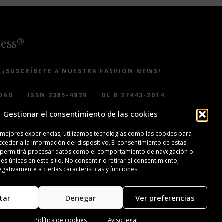
ress®
¡SUSCRÍBETE A NUESTRA FASHION NEWS!
DAD
ISSN 2385-4839
DL B 27443-2014
Gestionar el consentimiento de las cookies
 mejores experiencias, utilizamos tecnologías como las cookies para
ceder a la información del dispositivo. El consentimiento de estas
 permitirá procesar datos como el comportamiento de navegación o
nes únicas en este sitio. No consentir o retirar el consentimiento,
gativamente a ciertas características y funciones.
tar
Denegar
Ver preferencias
Política de cookies
Aviso legal