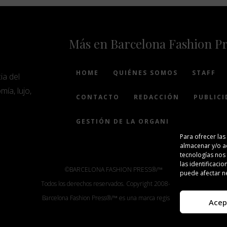
Más en Barcelona Fashion P
HOME
QUIÉNES SOMOS
STAFF
ia del
mía, lujo,
CONTACTO
REDACCIÓN
PUBLICI
GESTIÓN DE LA ORGANIZACIÓN
Para ofrecer las
almacenar y/o ac
tecnologías nos
las identificacio
©BARCELONA FASHION PRESS®/™
puede afectar ne
Todos los derechos reservados. Copyright 2008-2024.
Barcelona Fashion Press®/™ es una marca registrada.
Acep