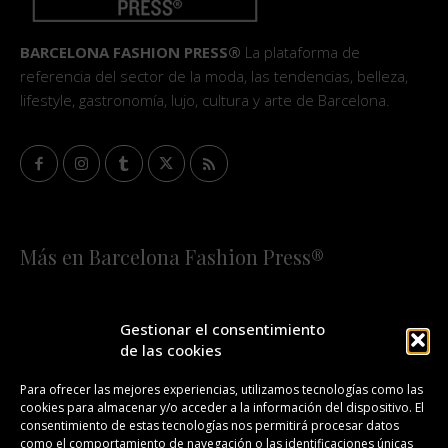
BARCELONA FASHION PRESS®
La plataforma de
referencia del sector de la moda, las tendencias, belleza,
lifestyle, gastronomía, lujo, cultura y arte de Barcelona.
Más en Barcelona Fashion Press®
HOME
QUIÉNES SOMOS
STAFF
Gestionar el consentimiento
de las cookies
¡SUSCRÍBETE A NUESTRA FASHION NEWS!
Para ofrecer las mejores experiencias, utilizamos tecnologías como las
cookies para almacenar y/o acceder a la información del dispositivo. El
CONTACTO
REDACCIÓN
PUBLICIDAD
consentimiento de estas tecnologías nos permitirá procesar datos
como el comportamiento de navegación o las identificaciones únicas