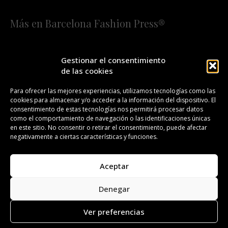
Más en Barcelona Fashion Press®
HOME
QUIÉNES SOMOS
STAFF
Gestionar el consentimiento
de las cookies
¡SUSCRÍBETE A NUESTRA FASHION NEWS!
Para ofrecer las mejores experiencias, utilizamos tecnologías como las
cookies para almacenar y/o acceder a la información del dispositivo. El
CONTACTO
REDACCIÓN
PUBLICIDAD
consentimiento de estas tecnologías nos permitirá procesar datos
como el comportamiento de navegación o las identificaciones únicas
ISSN 2385-4839
DL B 27443-2014
en este sitio. No consentir o retirar el consentimiento, puede afectar
negativamente a ciertas características y funciones.
GESTIÓN DE LA ORGANIZACIÓN
Aceptar
©BARCELONA FASHION PRESS®/™
Denegar
Todos los derechos reservados. Copyright 2008-2024.
Barcelona Fashion Press®/™ es una marca registrada.
Ver preferencias