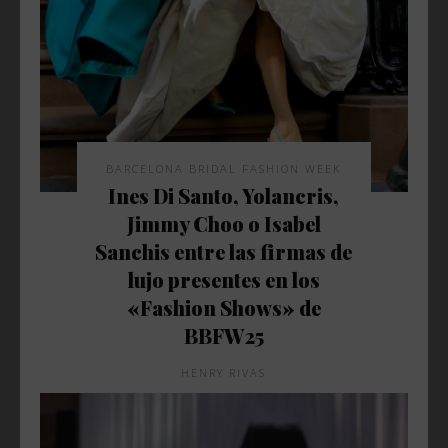
BARCELONA BRIDAL FASHION WEEK
Ines Di Santo, Yolancris,
Jimmy Choo o Isabel
Sanchis entre las firmas de
lujo presentes en los
«Fashion Shows» de
BBFW25
HENRY RIVAS