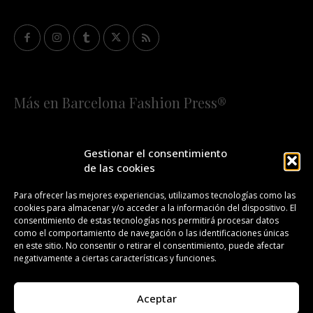
Más en Barcelona Fashion Press®
HOME
QUIÉNES SOMOS
STAFF
Gestionar el consentimiento
de las cookies
¡SUSCRÍBETE A NUESTRA FASHION NEWS!
Para ofrecer las mejores experiencias, utilizamos tecnologías como las
cookies para almacenar y/o acceder a la información del dispositivo. El
CONTACTO
REDACCIÓN
PUBLICIDAD
consentimiento de estas tecnologías nos permitirá procesar datos
como el comportamiento de navegación o las identificaciones únicas
ISSN 2385-4839
DL B 27443-2014
en este sitio. No consentir o retirar el consentimiento, puede afectar
negativamente a ciertas características y funciones.
GESTIÓN DE LA ORGANIZACIÓN
Aceptar