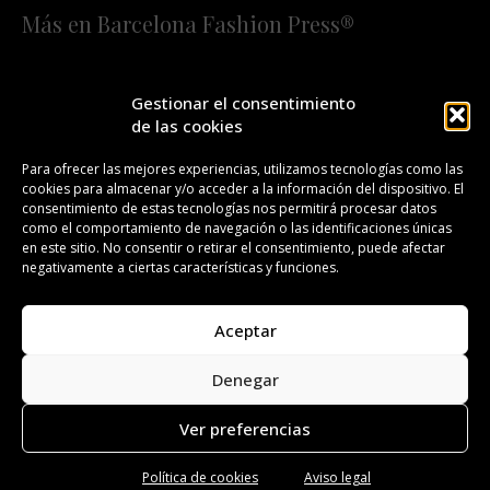
Más en Barcelona Fashion Press®
HOME
QUIÉNES SOMOS
STAFF
Gestionar el consentimiento
de las cookies
¡SUSCRÍBETE A NUESTRA FASHION NEWS!
Para ofrecer las mejores experiencias, utilizamos tecnologías como las
cookies para almacenar y/o acceder a la información del dispositivo. El
CONTACTO
REDACCIÓN
PUBLICIDAD
consentimiento de estas tecnologías nos permitirá procesar datos
como el comportamiento de navegación o las identificaciones únicas
ISSN 2385-4839
DL B 27443-2014
en este sitio. No consentir o retirar el consentimiento, puede afectar
negativamente a ciertas características y funciones.
GESTIÓN DE LA ORGANIZACIÓN
Aceptar
©BARCELONA FASHION PRESS®/™
Denegar
Todos los derechos reservados. Copyright 2008-2024.
Barcelona Fashion Press®/™ es una marca registrada.
Ver preferencias
Política de cookies
Aviso legal
Aviso legal
Política de privacidad
Política de cookies