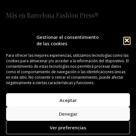
Más en Barcelona Fashion Press®
HOME
QUIÉNES SOMOS
STAFF
Gestionar el consentimiento
de las cookies
¡SUSCRÍBETE A NUESTRA FASHION NEWS!
Para ofrecer las mejores experiencias, utilizamos tecnologías como las
cookies para almacenar y/o acceder a la información del dispositivo. El
CONTACTO
REDACCIÓN
PUBLICIDAD
consentimiento de estas tecnologías nos permitirá procesar datos
como el comportamiento de navegación o las identificaciones únicas
ISSN 2385-4839
DL B 27443-2014
en este sitio. No consentir o retirar el consentimiento, puede afectar
negativamente a ciertas características y funciones.
GESTIÓN DE LA ORGANIZACIÓN
Aceptar
©BARCELONA FASHION PRESS®/™
Denegar
Todos los derechos reservados. Copyright 2008-2024.
Barcelona Fashion Press®/™ es una marca registrada.
Ver preferencias