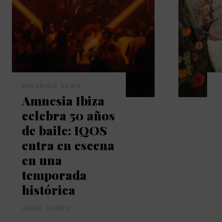
BREAKING NEWS
Amnesia Ibiza
celebra 50 años
de baile: IQOS
entra en escena
en una
temporada
histórica
JORDI CAMPO