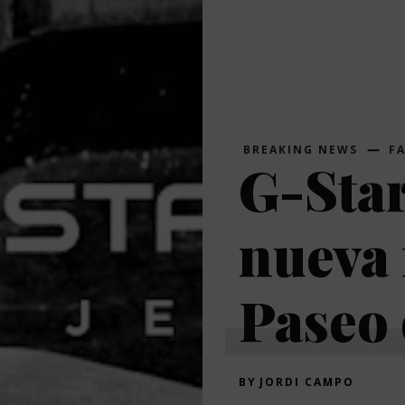
BREAKING NEWS
F
G-Star
nueva 
Paseo 
BY
JORDI CAMPO