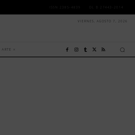
ISSN 2385-4839
DL B 27443-2014
VIERNES, AGOSTO 7, 2026
ARTE