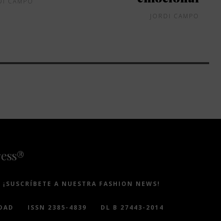
DI CAMPO
JORDI CAMPO
ress®
¡SUSCRÍBETE A NUESTRA FASHION NEWS!
DAD
ISSN 2385-4839
DL B 27443-2014