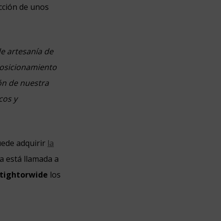
cción de unos
de artesanía de
 posicionamiento
ión de nuestra
cos y
puede adquirir
la
a está llamada a
tightorwide
los