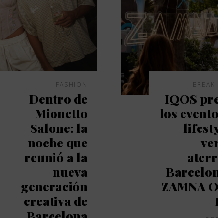
FASHION
BREAK
Dentro de
IQOS pre
Mionetto
los event
Salone: la
lifest
noche que
ve
reunió a la
aterr
nueva
Barcelo
generación
ZAMNA O
creativa de
Barcelona