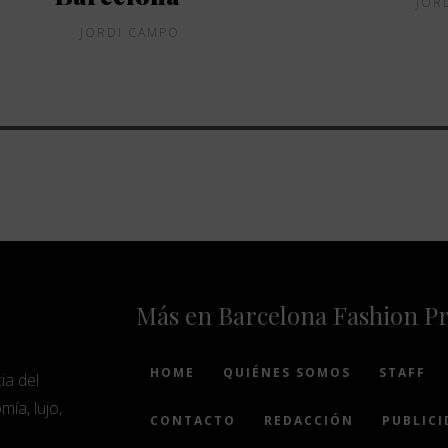
JOR
JORDI CAMPO
Más en Barcelona Fashion P
HOME
QUIÉNES SOMOS
STAFF
ia del
mía, lujo,
CONTACTO
REDACCIÓN
PUBLICI