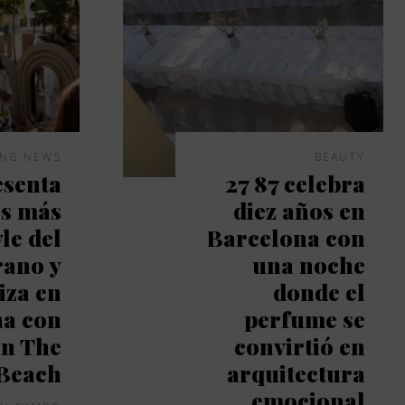
ING NEWS
BEAUTY
senta
27 87 celebra
os más
diez años en
yle del
Barcelona con
rano y
una noche
iza en
donde el
na con
perfume se
n The
convirtió en
Beach
arquitectura
emocional