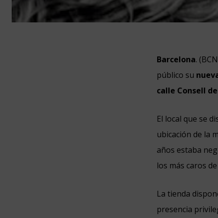
Barcelona
. (BC
público su
nueva
calle Consell de
El local que se 
ubicación de la 
años estaba nego
los más caros de
La tienda dispone
presencia privil