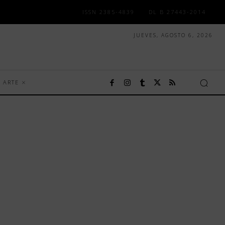
ISSN 2385-4839
DL B 27443-2014
JUEVES, AGOSTO 6, 2026
ARTE