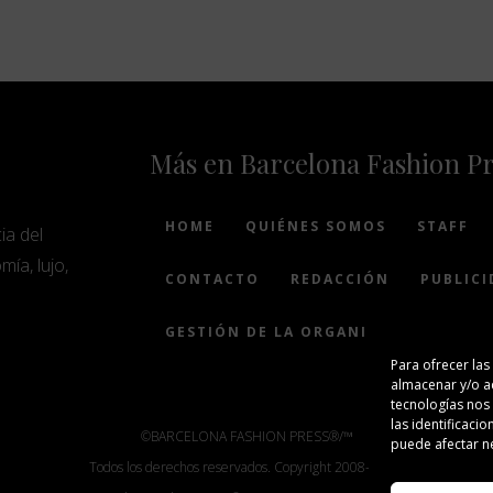
Más en Barcelona Fashion P
HOME
QUIÉNES SOMOS
STAFF
ia del
mía, lujo,
CONTACTO
REDACCIÓN
PUBLICI
GESTIÓN DE LA ORGANIZACIÓN
Para ofrecer las
almacenar y/o ac
tecnologías nos
las identificacio
©BARCELONA FASHION PRESS®/™
puede afectar ne
Todos los derechos reservados. Copyright 2008-2024.